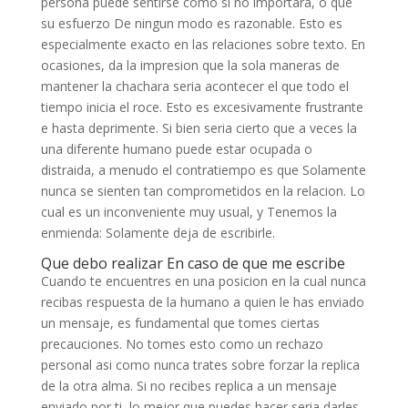
persona puede sentirse como si no importara, o que
su esfuerzo De ningun modo es razonable. Esto es
especialmente exacto en las relaciones sobre texto. En
ocasiones, da la impresion que la sola maneras de
mantener la chachara seri­a acontecer el que todo el
tiempo inicia el roce.
Esto es excesivamente frustrante
e hasta deprimente. Si bien seri­a cierto que a veces la
una diferente humano puede estar ocupada o
distraida, a menudo el contratiempo es que Solamente
nunca se sienten tan comprometidos en la relacion. Lo
cual es un inconveniente muy usual, y Tenemos la
enmienda: Solamente deja de escribirle.
Que debo realizar En caso de que me escribe
Cuando te encuentres en una posicion en la cual nunca
recibas respuesta de la humano a quien le has enviado
un mensaje, es fundamental que tomes ciertas
precauciones. No tomes esto como un rechazo
personal asi­ como nunca trates sobre forzar la replica
de la otra alma. Si no recibes replica a un mensaje
enviado por ti, lo mejor que puedes hacer seri­a darles