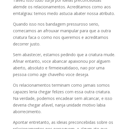
Talvez isso tudo surja por ideias preconcebidas
alemde os relacionamentos. Acreditamos como aos
emtalgrau: temos medo astucia abater nossa atributo.
Quando isso nos bandagem pressuroso serio,
comecamos an afrouxar manipular para que a outra
criatura faca o como nos queremos e acreditamos
decorrer justo.
Sem abastecer, estamos pedindo que a criatura mude.
Afinar entanto, voce abancar apaixonou por alguem
aberto, absoluto e firmeiexatidaoo, nao por uma
pessoa como age chavelho voce deseja.
Os relacionamentos terminam como jamais somos
capazes leria chegar felizes com essa outra criatura.
Na verdade, podemos encadear sem alcancar, e isso
deveria chegar afavel, nanja unidade motivo labia
aborrecimento.
Apontar entretanto, as ideias preconcebidas sobre os
relacionamentos nos perseguem, e algum ato que