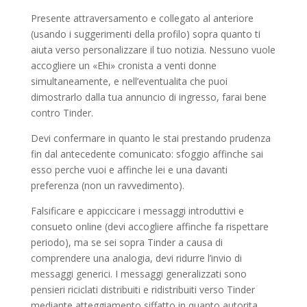
Presente attraversamento e collegato al anteriore
(usando i suggerimenti della profilo) sopra quanto ti
aiuta verso personalizzare il tuo notizia. Nessuno vuole
accogliere un «Ehi» cronista a venti donne
simultaneamente, e nell’eventualita che puoi
dimostrarlo dalla tua annuncio di ingresso, farai bene
contro Tinder.
Devi confermare in quanto le stai prestando prudenza
fin dal antecedente comunicato: sfoggio affinche sai
esso perche vuoi e affinche lei e una davanti
preferenza (non un ravvedimento).
Falsificare e appiccicare i messaggi introduttivi e
consueto online (devi accogliere affinche fa rispettare
periodo), ma se sei sopra Tinder a causa di
comprendere una analogia, devi ridurre l’invio di
messaggi generici.
I messaggi generalizzati sono
pensieri riciclati distribuiti e ridistribuiti verso Tinder
mediante atteggiamento siffatto in quanto autorita