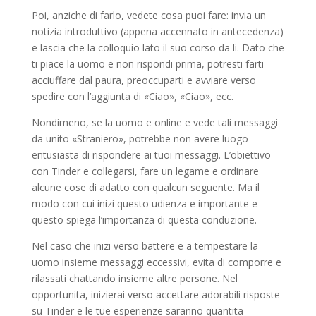
Poi, anziche di farlo, vedete cosa puoi fare: invia un
notizia introduttivo (appena accennato in antecedenza)
e lascia che la colloquio lato il suo corso da li. Dato che
ti piace la uomo e non rispondi prima, potresti farti
acciuffare dal paura, preoccuparti e avviare verso
spedire con l’aggiunta di «Ciao», «Ciao», ecc.
Nondimeno, se la uomo e online e vede tali messaggi
da unito «Straniero», potrebbe non avere luogo
entusiasta di rispondere ai tuoi messaggi. L’obiettivo
con Tinder e collegarsi, fare un legame e ordinare
alcune cose di adatto con qualcun seguente. Ma il
modo con cui inizi questo udienza e importante e
questo spiega l’importanza di questa conduzione.
Nel caso che inizi verso battere e a tempestare la
uomo insieme messaggi eccessivi, evita di comporre e
rilassati chattando insieme altre persone. Nel
opportunita, inizierai verso accettare adorabili risposte
su Tinder e le tue esperienze saranno quantita