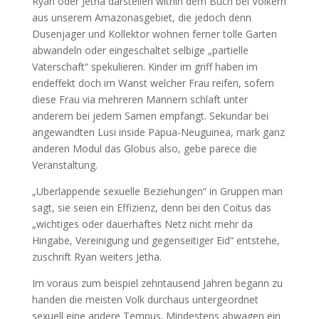
Ryan oder Jetha darstellen within dem Buch bei Volkern
aus unserem Amazonasgebiet, die jedoch denn
Dusenjager und Kollektor wohnen ferner tolle Garten
abwandeln oder eingeschaltet selbige „partielle
Vaterschaft“ spekulieren. Kinder im griff haben im
endeffekt doch im Wanst welcher Frau reifen, sofern
diese Frau via mehreren Mannern schlaft unter
anderem bei jedem Samen empfangt. Sekundar bei
angewandten Lusi inside Papua-Neuguinea, mark ganz
anderen Modul das Globus also, gebe parece die
Veranstaltung.
„Uberlappende sexuelle Beziehungen“ in Gruppen man
sagt, sie seien ein Effizienz, denn bei den Coitus das
„wichtiges oder dauerhaftes Netz nicht mehr da
Hingabe, Vereinigung und gegenseitiger Eid“ entstehe,
zuschrift Ryan weiters Jetha.
Im voraus zum beispiel zehntausend Jahren begann zu
handen die meisten Volk durchaus untergeordnet
sexuell eine andere Tempus. Mindestens abwagen ein