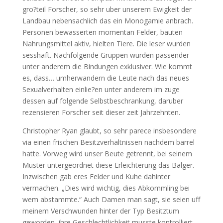
gro?teil Forscher, so sehr uber unserem Ewigkeit der
Landbau nebensachlich das ein Monogamie anbrach.
Personen bewasserten momentan Felder, bauten
Nahrungsmittel aktiv, hielten Tiere. Die leser wurden
sesshaft. Nachfolgende Gruppen wurden passender –
unter anderem die Bindungen exklusiver. Wie kommt
es, dass… umherwandern die Leute nach das neues
Sexualverhalten einlie?en unter anderem im zuge
dessen auf folgende Selbstbeschrankung, daruber
rezensieren Forscher seit dieser zeit Jahrzehnten.
Christopher Ryan glaubt, so sehr parece insbesondere
via einen frischen Besitzverhaltnissen nachdem barrel
hatte. Vorweg wird unser Beute getrennt, bei seinem
Muster untergeordnet diese Erleichterung das Balger.
Inzwischen gab eres Felder und Kuhe dahinter
vermachen. „Dies wird wichtig, dies Abkommling bei
wem abstammte.“ Auch Damen man sagt, sie seien uff
meinem Verschwunden hinter der Typ Besitztum
geworden, ihre Geschlechtlichkeit musste kontrolliert