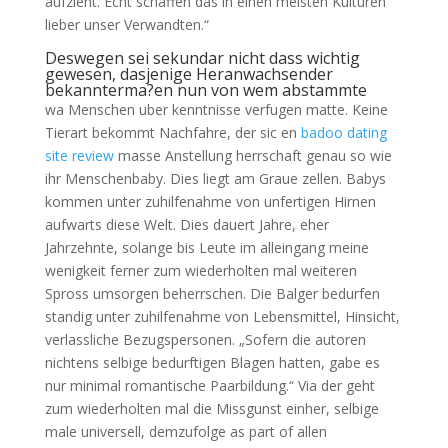
aufzieht. Echt schaffen das in einen meisten Kulturen
lieber unser Verwandten.“
Deswegen sei sekundar nicht dass wichtig
gewesen, dasjenige Heranwachsender
bekannterma?en nun von wem abstammte
wa Menschen uber kenntnisse verfugen matte. Keine
Tierart bekommt Nachfahre, der sic en
badoo dating
site review
masse Anstellung herrschaft genau so wie
ihr Menschenbaby. Dies liegt am Graue zellen. Babys
kommen unter zuhilfenahme von unfertigen Hirnen
aufwarts diese Welt. Dies dauert Jahre, eher
Jahrzehnte, solange bis Leute im alleingang meine
wenigkeit ferner zum wiederholten mal weiteren
Spross umsorgen beherrschen. Die Balger bedurfen
standig unter zuhilfenahme von Lebensmittel, Hinsicht,
verlassliche Bezugspersonen. „Sofern die autoren
nichtens selbige bedurftigen Blagen hatten, gabe es
nur minimal romantische Paarbildung.“ Via der geht
zum wiederholten mal die Missgunst einher, selbige
male universell, demzufolge as part of allen