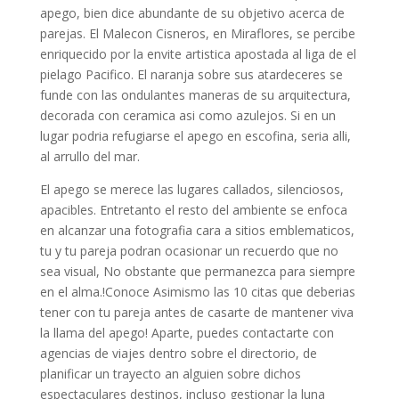
apego, bien dice abundante de su objetivo acerca de
parejas. El Malecon Cisneros, en Miraflores, se percibe
enriquecido por la envite artistica apostada al liga de el
pielago Pacifico. El naranja sobre sus atardeceres se
funde con las ondulantes maneras de su arquitectura,
decorada con ceramica asi­ como azulejos. Si en un
lugar podria refugiarse el apego en escofina, seria alli,
al arrullo del mar.
El apego se merece las lugares callados, silenciosos,
apacibles. Entretanto el resto del ambiente se enfoca
en alcanzar una fotografia cara a sitios emblematicos,
tu y tu pareja podran ocasionar un recuerdo que no
sea visual, No obstante que permanezca para siempre
en el alma.!Conoce Asimismo las 10 citas que deberias
tener con tu pareja antes de casarte de mantener viva
la llama del apego! Aparte, puedes contactarte con
agencias de viajes dentro sobre el directorio, de
planificar un trayecto an alguien sobre dichos
espectaculares destinos, incluso gestionar la luna