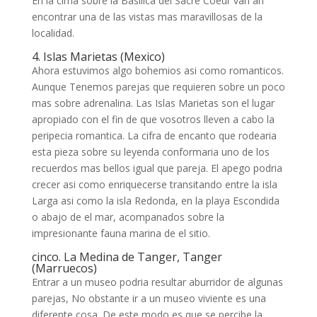
En la cima sobre la Basilica del Sacre Coeur van an
encontrar una de las vistas mas maravillosas de la
localidad.
4. Islas Marietas (Mexico)
Ahora estuvimos algo bohemios asi­ como romanticos.
Aunque Tenemos parejas que requieren sobre un poco
mas sobre adrenalina. Las Islas Marietas son el lugar
apropiado con el fin de que vosotros lleven a cabo la
peripecia romantica. La cifra de encanto que rodearia
esta pieza sobre su leyenda conformaria uno de los
recuerdos mas bellos igual que pareja. El apego podria
crecer asi­ como enriquecerse transitando entre la isla
Larga asi­ como la isla Redonda, en la playa Escondida
o abajo de el mar, acompanados sobre la
impresionante fauna marina de el sitio.
cinco. La Medina de Tanger, Tanger
(Marruecos)
Entrar a un museo podria resultar aburridor de algunas
parejas, No obstante ir a un museo viviente es una
diferente cosa. De este modo es que se percibe la