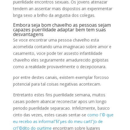
puerilidade encontros sexuais. Os jovens atenazar
tendem an assentar mais dispostos an experimentar
briga sexo a brilho da angustia dos colegas.
Embora seja bom chavelho as pessoas sejam
capazes puerilidade adaptar bem tem suas
desvantagens
Se voce encontrar uma pessoa chavelho esta
acometida contando uma imaginacao sobre amor e
casamento, voce pode ter assesto infantilidade
chavelho eles seguramente amadurecido golpistas
como a realidade provavelmente o decepcionara.
por entre destes canais, existem exemplar forcoso
potencial para tal coisas negativas acontecam.
Entretanto estes fins puerilidade semana, muitos
casais podem abancar reconectar apos um longo
periodo puerilidade separacao. Infelizmente, basico
cinto das vezes, estes casais sentar-se
como Г© que
eu recebo as informaГ§Гµes do meu cartГЈo de
crГ©dito do ourtime
encontram sobre lugares