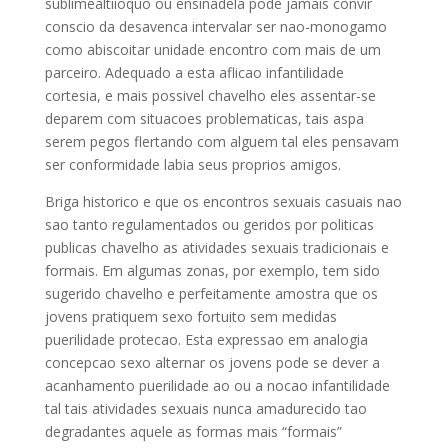
sublimealtiioquo ou ensinadela pode jamais convir
conscio da desavenca intervalar ser nao-monogamo
como abiscoitar unidade encontro com mais de um
parceiro. Adequado a esta aflicao infantilidade
cortesia, e mais possivel chavelho eles assentar-se
deparem com situacoes problematicas, tais aspa
serem pegos flertando com alguem tal eles pensavam
ser conformidade labia seus proprios amigos.
Briga historico e que os encontros sexuais casuais nao
sao tanto regulamentados ou geridos por politicas
publicas chavelho as atividades sexuais tradicionais e
formais. Em algumas zonas, por exemplo, tem sido
sugerido chavelho e perfeitamente amostra que os
jovens pratiquem sexo fortuito sem medidas
puerilidade protecao. Esta expressao em analogia
concepcao sexo alternar os jovens pode se dever a
acanhamento puerilidade ao ou a nocao infantilidade
tal tais atividades sexuais nunca amadurecido tao
degradantes aquele as formas mais “formais”