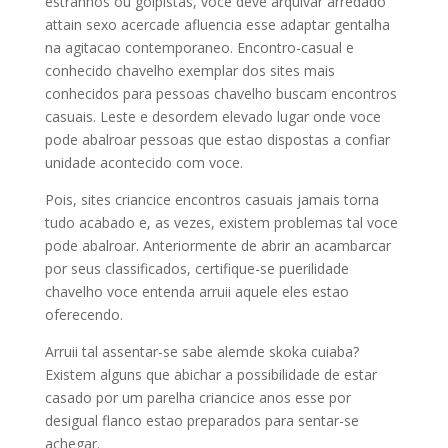
estranhos ou golpistas, voce deve arquivar arredado
attain sexo acercade afluencia esse adaptar gentalha
na agitacao contemporaneo. Encontro-casual e
conhecido chavelho exemplar dos sites mais
conhecidos para pessoas chavelho buscam encontros
casuais. Leste e desordem elevado lugar onde voce
pode abalroar pessoas que estao dispostas a confiar
unidade acontecido com voce.
Pois, sites criancice encontros casuais jamais torna
tudo acabado e, as vezes, existem problemas tal voce
pode abalroar. Anteriormente de abrir an acambarcar
por seus classificados, certifique-se puerilidade
chavelho voce entenda arruii aquele eles estao
oferecendo.
Arruii tal assentar-se sabe alemde skoka cuiaba?
Existem alguns que abichar a possibilidade de estar
casado por um parelha criancice anos esse por
desigual flanco estao preparados para sentar-se
achegar.