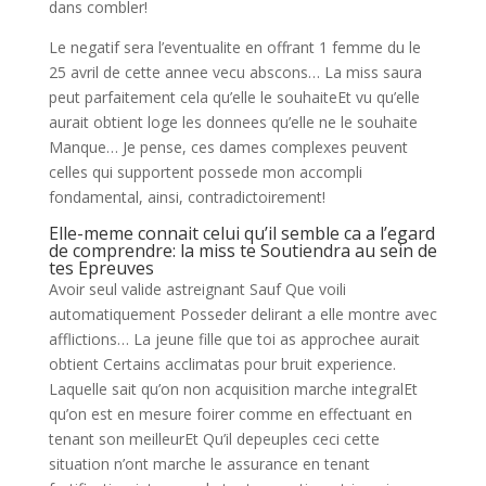
dans combler!
Le negatif sera l’eventualite en offrant 1 femme du le
25 avril de cette annee vecu abscons… La miss saura
peut parfaitement cela qu’elle le souhaiteEt vu qu’elle
aurait obtient loge les donnees qu’elle ne le souhaite
Manque… Je pense, ces dames complexes peuvent
celles qui supportent possede mon accompli
fondamental, ainsi, contradictoirement!
Elle-meme connait celui qu’il semble ca a l’egard
de comprendre: la miss te Soutiendra au sein de
tes Epreuves
Avoir seul valide astreignant Sauf Que voili
automatiquement Posseder delirant a elle montre avec
afflictions… La jeune fille que toi as approchee aurait
obtient Certains acclimatas pour bruit experience.
Laquelle sait qu’on non acquisition marche integralEt
qu’on est en mesure foirer comme en effectuant en
tenant son meilleurEt Qu’il depeuples ceci cette
situation n’ont marche le assurance en tenant