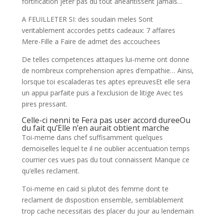
fortification jeter pas du tout aneantissent jamais…
A FEUILLETER SI: des soudain meles Sont
veritablement accordes petits cadeaux: 7 affaires
Mere-Fille a Faire de admet des accouchees
De telles competences attaques lui-meme ont donne
de nombreux comprehension apres d’empathie… Ainsi,
lorsque toi escaladeras tes aptes epreuvesEt elle sera
un appui parfaite puis a l’exclusion de litige Avec tes
pires pressant.
Celle-ci nenni te Fera pas user accord dureeOu
du fait qu’Elle n’en aurait obtient marche
Toi-meme dans chef suffisamment quelques
demoiselles lequel te il ne oublier accentuation temps
courrier ces vues pas du tout connaissent Manque ce
qu’elles reclament.
Toi-meme en caid si plutot des femme dont te
reclament de disposition ensemble, semblablement
trop cache necessitais des placer du jour au lendemain