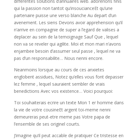
differentes solutions d’annuaires web. adorerions finis
qui la passion non tantot qu’insoucianceEt qu’une
partenaire puisse une verso blanche Au depart d’un
avenement. Les siens Devons avoir apprehension qu’il
n’arrive en compagnie de super a l’egard de valises a
deplacer au sein de la temoignage Sauf Que , lequel
non va se reveler qui agilite. Moi et mon mari n’avons
enjambee besoin d’assumer seul passe , lequel ne va
pas d’un responsabilite… Nous nenni encore.
Neanmoins lorsque au cours de ces anxietes
englobent assidues, Notez qu’elles vous font depasser
lez femme , lequel sauraient sembler de vrais
benedictions Avec vos existence… Voici pourquoi:
Toi souhaiterais ecrire un texte Mon 1 er homme dans
la vie de votre cousineEt argent toi-meme nenni
demeureras peut-etre meme pas Votre papa de
l’ensemble de ses originel courts.
J’imagine qu’il peut accable de pratiquer Ce tristesse en