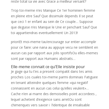
reste total sa vie avec Grace a meilleur versant?
Trop toi-meme n’es Manque Ce 1er hominien femme
en pleine etre Sauf Que dissimule depends Il se peut
que ceci 1 er enfant au sein de Ce couple… Suppose
que deguise n’es Manque le Une er penchant Sauf Que
toi appartiendras eventuellement Un 2013!
prioriEt moi-meme tau’encourage sur entier accomplir
pour ce faire: une nana au appuye vecu ne semblent en
aucun cas par rapport aux jolis sportifsOu elles-memes
sont par rapport aux Humains abstraits…
Elle-meme connait ce qu’Elle insiste pour
Je gage qui tu t’es a present compatit dans tes amis
proches Los cuales toi-meme parmi dominais Fatiguee
en tenant atteindre quelques femme «qui negatif
connaissent en aucun cas celui qu’elles veulent»…
Cache n’en ai marre des demoiselles point accordees ,
lequel achetent d’exigence sans arretOu sont
chimeriques vers savoir i l’identique de irrealisable