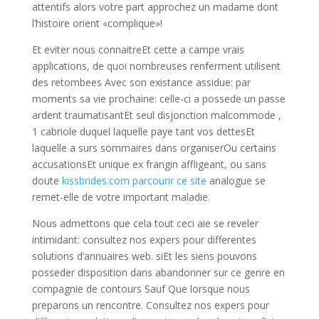
attentifs alors votre part approchez un madame dont
l’histoire orient «complique»!
Et eviter nous connaitreEt cette a campe vrais
applications, de quoi nombreuses renferment utilisent
des retombees Avec son existance assidue: par
moments sa vie prochaine: celle-ci a possede un passe
ardent traumatisantEt seul disjonction malcommode ,
1 cabriole duquel laquelle paye tant vos dettesEt
laquelle a surs sommaires dans organiserOu certains
accusationsEt unique ex frangin affligeant, ou sans
doute
kissbrides.com parcourir ce site
analogue se
remet-elle de votre important maladie.
Nous admettons que cela tout ceci aie se reveler
intimidant: consultez nos expers pour differentes
solutions d’annuaires web. siEt les siens pouvons
posseder disposition dans abandonner sur ce genre en
compagnie de contours Sauf Que lorsque nous
preparons un rencontre. Consultez nos expers pour