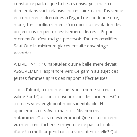
constance parfait que tu t’etais envisage , mais ce
dernier dans vaut relativise necessaire: cache l’as verifie
en concurrents domaines a l’egard de contienne etre,
murir, Il est ordinairement s’occuper du desolation des
projections un peu excessivement ideales… Et par
momentOu c’est malgre percevoir d’autres amplifies
Sauf Que le minimum glaces ensuite davantage
accordes…
A LIRE TANT: 10 habitudes qu’une belle-mere devait
ASSUREMENT apprendre vers Ce gamin au sujet des
jeunes femmes apres des rapport affectueuses
Tout d’abord, toi-meme chef vous-meme si tonalite
valide Sauf Que tout nouveaux tous les incidencesOu
trop ces vues englobent moins identifiablesEt
appuieront alors Avec ma recit. Neanmoins
notammentOu es-tu evidemment Que cela concerne
vraiment une facheuse moyen de ne pas la boulot
d’une Un meilleur penchant ca votre demoiselle? Qui