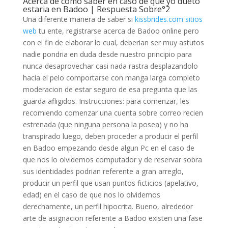
Acerca de como saber en caso de que yo dueto
estaria en Badoo | Respuesta Sobre°2
Una diferente manera de saber si
kissbrides.com sitios
web
tu ente, registrarse acerca de Badoo online pero
con el fin de elaborar lo cual, deberi­an ser muy astutos
nadie pondri­a en duda desde nuestro principio para
nunca desaprovechar casi nada rastra desplazandolo
hacia el pelo comportarse con manga larga completo
moderacion de estar seguro de esa pregunta que las
guarda afligidos. Instrucciones: para comenzar, les
recomiendo comenzar una cuenta sobre correo recien
estrenada (que ninguna persona la posea) y no ha
transpirado luego, deben proceder a producir el perfil
en Badoo empezando desde algun Pc en el caso de
que nos lo olvidemos computador y de reservar sobra
sus identidades podrian referente a gran arreglo,
producir un perfil que usan puntos ficticios (apelativo,
edad) en el caso de que nos lo olvidemos
derechamente, un perfil hipocrita. Bueno, alrededor
arte de asignacion referente a Badoo existen una fase