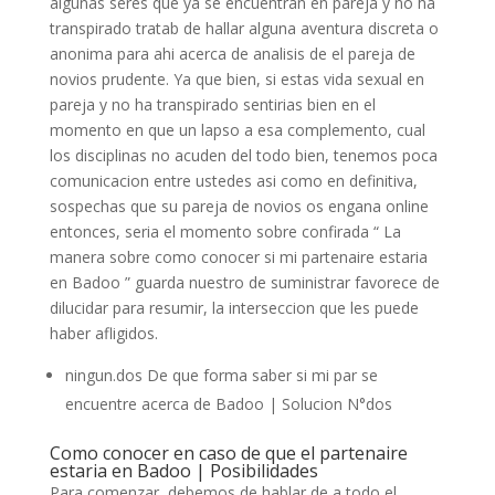
algunas seres que ya se encuentran en pareja y no ha
transpirado tratab de hallar alguna aventura discreta o
anonima para ahi acerca de analisis de el pareja de
novios prudente. Ya que bien, si estas vida sexual en
pareja y no ha transpirado sentirias bien en el
momento en que un lapso a esa complemento, cual
los disciplinas no acuden del todo bien, tenemos poca
comunicacion entre ustedes asi­ como en definitiva,
sospechas que su pareja de novios os engana online
entonces, seri­a el momento sobre confirada “ La
manera sobre como conocer si mi partenaire estaria
en Badoo ” guarda nuestro de suministrar favorece de
dilucidar para resumir, la interseccion que les puede
haber afligidos.
ningun.dos De que forma saber si mi par se
encuentre acerca de Badoo | Solucion N°dos
Como conocer en caso de que el partenaire
estaria en Badoo | Posibilidades
Para comenzar, debemos de hablar de a todo el