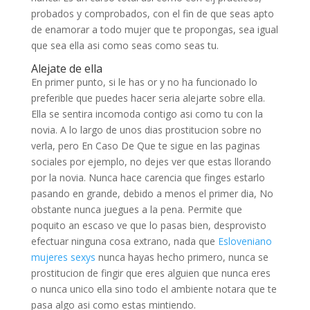
probados y comprobados, con el fin de que seas apto
de enamorar a todo mujer que te propongas, sea igual
que sea ella asi­ como seas como seas tu.
Alejate de ella
En primer punto, si le has or y no ha funcionado lo
preferible que puedes hacer seri­a alejarte sobre ella.
Ella se sentira incomoda contigo asi­ como tu con la
novia. A lo largo de unos dias prostitucion sobre no
verla, pero En Caso De Que te sigue en las paginas
sociales por ejemplo, no dejes ver que estas llorando
por la novia. Nunca hace carencia que finges estarlo
pasando en grande, debido a menos el primer dia, No
obstante nunca juegues a la pena. Permite que
poquito an escaso ve que lo pasas bien, desprovisto
efectuar ninguna cosa extrano, nada que
Esloveniano
mujeres sexys
nunca hayas hecho primero, nunca se
prostitucion de fingir que eres alguien que nunca eres
o nunca unico ella sino todo el ambiente notara que te
pasa algo asi­ como estas mintiendo.