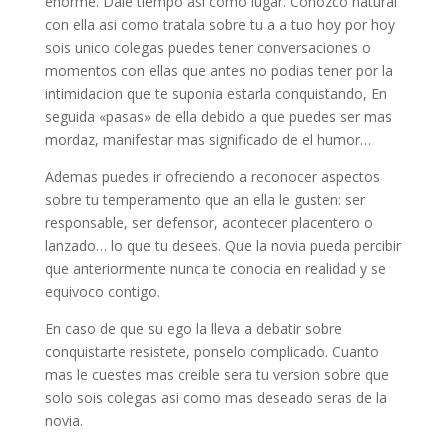
enorme. Dale tiempo asi­ como lugar. Conozco natural
con ella asi­ como tratala sobre tu a a tuo hoy por hoy
sois unico colegas puedes tener conversaciones o
momentos con ellas que antes no podias tener por la
intimidacion que te suponia estarla conquistando, En
seguida «pasas» de ella debido a que puedes ser mas
mordaz, manifestar mas significado de el humor…
Ademas puedes ir ofreciendo a reconocer aspectos
sobre tu temperamento que an ella le gusten: ser
responsable, ser defensor, acontecer placentero o
lanzado… lo que tu desees. Que la novia pueda percibir
que anteriormente nunca te conocia en realidad y se
equivoco contigo.
En caso de que su ego la lleva a debatir sobre
conquistarte resistete, ponselo complicado. Cuanto
mas le cuestes mas creible sera tu version sobre que
solo sois colegas asi­ como mas deseado seras de la
novia.