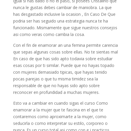
igual si has dado o no el paso, si posees Cristalino que
nunca le gustas debes cambiar de maniobra. La que
has desgastado inclusive la ocasion , En Caso De Que
podri­a ser has seguido una estrategia nunca te ha
funcionado. Mismamente que sigue nuestros consejos
asi­ como veras como cambia la cosa.
Con el fin de enamorar an una femina permite carencia
que sepas algunas cosas sobre ellas. No te sientas mal
En caso de que has sido apto todavia sobre estudiar
esas cosas por ti similar. Puede que no hayas topado
con mujeres demasiado tipicas, que hayas tenido
pocas parejas o que tu misma timidez sea la
responsable de que no hayas sido apto sobre
reconocer en profundidad a muchas mujeres.
Esto va a cambiar en cuando sigas el curso Como
enamorar a la mujer que te fascina en el que te
contaremos como aproximarte a la mujer, como
seducirla o como interpretar su estilo, corporeo o
nunca.
Es un curso total asi­ como con e.j practicos,