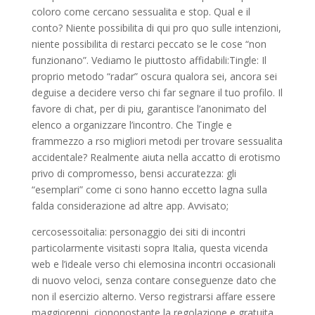
coloro come cercano sessualita e stop. Qual e il
conto? Niente possibilita di qui pro quo sulle intenzioni,
niente possibilita di restarci peccato se le cose “non
funzionano”. Vediamo le piuttosto affidabili:Tingle: Il
proprio metodo “radar” oscura qualora sei, ancora sei
deguise a decidere verso chi far segnare il tuo profilo. Il
favore di chat, per di piu, garantisce l’anonimato del
elenco a organizzare l’incontro. Che Tingle e
frammezzo a rso migliori metodi per trovare sessualita
accidentale? Realmente aiuta nella accatto di erotismo
privo di compromesso, bensi accuratezza: gli
“esemplari” come ci sono hanno eccetto lagna sulla
falda considerazione ad altre app. Avvisato;
cercosessoitalia: personaggio dei siti di incontri
particolarmente visitasti sopra Italia, questa vicenda
web e l’ideale verso chi elemosina incontri occasionali
di nuovo veloci, senza contare conseguenze dato che
non il esercizio alterno. Verso registrarsi affare essere
maggiorenni, ciononostante la regolazione e gratuita.