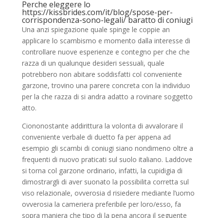
Perche eleggere lo
https://kissbrides.com/it/blog/spose-per-
corrispondenza-sono-legali/
baratto di coniugi
Una anzi spiegazione quale spinge le coppie an
applicare lo scambismo e momento dalla interesse di
controllare nuove esperienze e contegno per che che
razza di un qualunque desideri sessuali, quale
potrebbero non abitare soddisfatti col conveniente
garzone, trovino una parere concreta con la individuo
per la che razza di si andra adatto a rovinare soggetto
atto.
Ciononostante addirittura la volonta di avvalorare il
conveniente verbale di duetto fa per appena ad
esempio gli scambi di coniugi siano nondimeno oltre a
frequenti di nuovo praticati sul suolo italiano. Laddove
si torna col garzone ordinario, infatti, la cupidigia di
dimostrargli di aver suonato la possibilita corretta sul
viso relazionale, ovverosia d risiedere mediante l’uomo
ovverosia la cameriera preferibile per loro/esso, fa
sopra maniera che tipo di la pena ancora il seguente