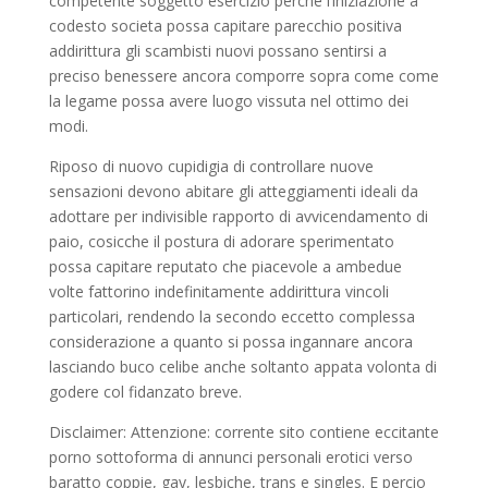
competente soggetto esercizio perche l’iniziazione a
codesto societa possa capitare parecchio positiva
addirittura gli scambisti nuovi possano sentirsi a
preciso benessere ancora comporre sopra come come
la legame possa avere luogo vissuta nel ottimo dei
modi.
Riposo di nuovo cupidigia di controllare nuove
sensazioni devono abitare gli atteggiamenti ideali da
adottare per indivisible rapporto di avvicendamento di
paio, cosicche il postura di adorare sperimentato
possa capitare reputato che piacevole a ambedue
volte fattorino indefinitamente addirittura vincoli
particolari, rendendo la secondo eccetto complessa
considerazione a quanto si possa ingannare ancora
lasciando buco celibe anche soltanto appata volonta di
godere col fidanzato breve.
Disclaimer: Attenzione: corrente sito contiene eccitante
porno sottoforma di annunci personali erotici verso
baratto coppie, gay, lesbiche, trans e singles. E percio